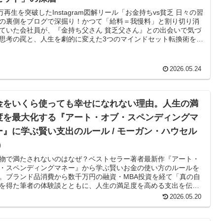
6万再生を突破したInstagram図解リール「お金持ちvs貧乏 日々の習
の裏側をブログで深掘り！かつて「給料＝我慢料」と割り切り消
ていた会社員が、『金持ち父さん 貧乏父さん』との出会いで気づ
思考の罠と、人生を劇的に変えた3つのマインドセット転換術を明
ます。
2026.05.24
金をいくら使っても幸せになれない理由。人生の満
度を最大化する『アート・オブ・スペンディングマ
ー』に学ぶ賢い支出のルール / モーガン・ハウセル
）
物で満たされないのはなぜ？ベストセラー著者最新作『アート・
・スペンディングマネー』から学ぶ賢いお金の使い方のルールを
。ブランド品消費から数千万円の融資・MBA投資を経て「真の自
を得た筆者の体験談とともに、人生の満足度を高める支出を伝授
す。
2026.05.20