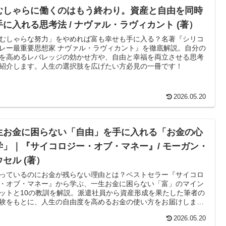
むしゃらに働くのはもう終わり。資産と自由を同時
手に入れる思考法 / ナヴァル・ラヴィカント (著）
むしゃらな努力」をやめれば富も幸せも手に入る？名著『シリコ
レー最重要思想家 ナヴァル・ラヴィカント』を徹底解説。自分の
を高めるレバレッジの効かせ方や、自由と幸福を両立させる思考
紹介します。人生の選択肢を広げたい方必見の一冊です！
2026.05.20
生お金に困らない「自由」を手に入れる「お金の心
学」｜『サイコロジー・オブ・マネー』/ モーガン・
ウセル (著）
っているのにお金が残らない理由とは？ベストセラー『サイコロ
・オブ・マネー』から学ぶ、一生お金に困らない「富」のマイン
ットと10の教訓を解説。派遣社員から資産形成を果たした筆者の
験をもとに、人生の自由度を高めるお金の使い方をお届けしま
2026.05.20