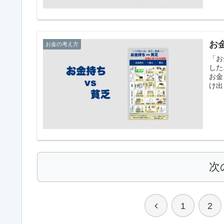
お
お金の考え方
「お
した
お金
け出
えま
次
前
1
2