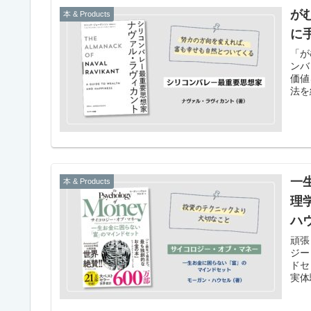
が
本 & Products
に
「が
ンバ
価値
法を
一
本 & Products
理
ハ
頑張
ジー
ドセ
実体
す。