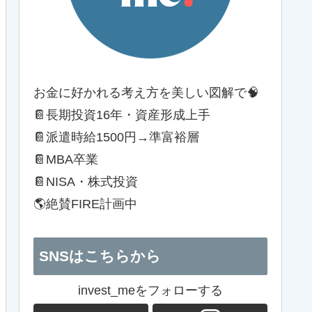
お金に好かれる考え方を美しい図解で🧠
📔長期投資16年・資産形成上手
📔派遣時給1500円→準富裕層
📔MBA卒業
📔NISA・株式投資
🌎絶賛FIRE計画中
SNSはこちらから
invest_meをフォローする