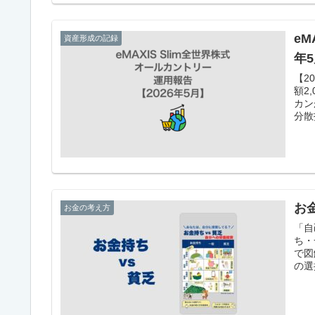
eM
資産形成の記録
年
【2
額2
カン
分散
お
お金の考え方
「自
ち・
で図
の選