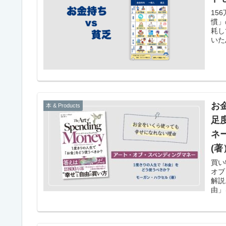
15
慣」
耗し
いた
かし
お
本 & Products
足
ネ
(著
買い
オブ
解説
由」
しま