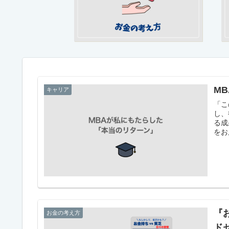
M
キャリア
「こ
し、
る成
をお
『
お金の考え方
ド