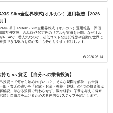
AXIS Slim全世界株式(オルカン）運用報告【2026
5月】
026年5月】eMAXIS Slim全世界株式（オルカン）運用報告！評価
,000万円突破、含み益+740万円のリアルな実績を公開。なぜオル
がNISAで一番人気なのか、超低コストな信託報酬や自動で世界に
投資できる魅力を初心者にも分かりやすく解説します。
2026.05.14
金持ち vs 貧乏 【自分への栄養投資】
己投資って何から始めればいい？」そんな疑問を解決！お金持
一般・貧乏の違いを「経験・お金・教養・趣味」の4つの投資視点
解解説。単なる浪費で終わらせず、脳や経験に栄養を与えて将来
択肢と自由度を広げるための具体的な3ステップを紹介します。