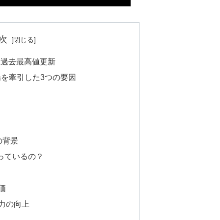
次
 過去最高値更新
場を牽引した3つの要因
の背景
っているの？
価
力の向上