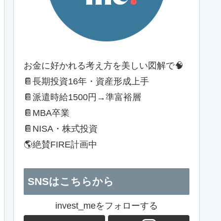
お金に好かれる考え方を美しい図解で🧠
📔長期投資16年・資産形成上手
📔派遣時給1500円→準富裕層
📔MBA卒業
📔NISA・株式投資
🌎絶賛FIRE計画中
SNSはこちらから
invest_meをフォローする